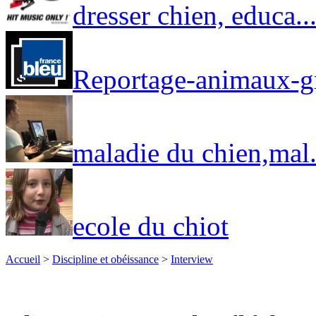
dresser chien, educa..
Reportage-animaux-gr
maladie du chien,mal.
ecole du chiot
Accueil
>
Discipline et obéissance
>
Interview
Macromedia Flash Player 8 es