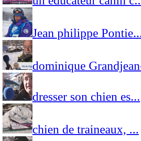
un educateur canin c..
Jean philippe Pontie..
dominique Grandjean-
dresser son chien es...
chien de traineaux, ...